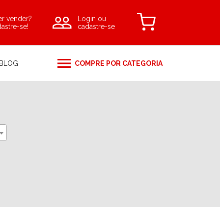
r vender?
Login
ou
astre-se!
cadastre-se
BLOG
COMPRE POR CATEGORIA