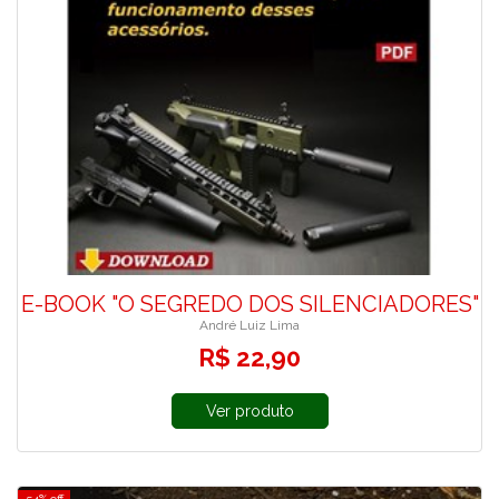
E-BOOK "O SEGREDO DOS SILENCIADORES"
André Luiz Lima
R$ 22,90
Ver produto