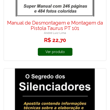
Manual de Desmontagem e Montagem da
Pistola Taurus PT 101
André Luiz Lima
R$ 22,70
Ver produto